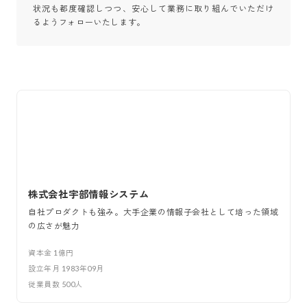
状況も都度確認しつつ、安心して業務に取り組んでいただけ
るようフォローいたします。
株式会社宇部情報システム
自社プロダクトも強み。大手企業の情報子会社として培った領域
の広さが魅力
資本金
1億円
設立年月
1983年09月
従業員数
500
人