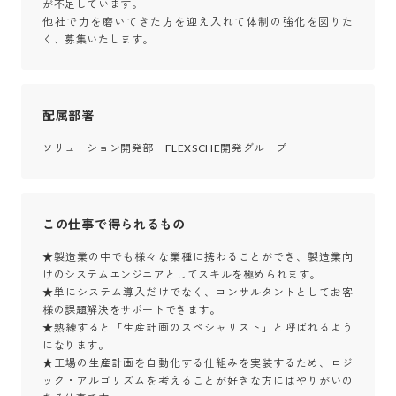
が不足しています。

他社で力を磨いてきた方を迎え入れて体制の強化を図りた
く、募集いたします。
配属部署
ソリューション開発部　FLEXSCHE開発グループ
この仕事で得られるもの
★製造業の中でも様々な業種に携わることができ、製造業向
けのシステムエンジニアとしてスキルを極められます。

★単にシステム導入だけでなく、コンサルタントとしてお客
様の課題解決をサポートできます。

★熟練すると「生産計画のスペシャリスト」と呼ばれるよう
になります。

★工場の生産計画を自動化する仕組みを実装するため、ロジ
ック・アルゴリズムを考えることが好きな方にはやりがいの