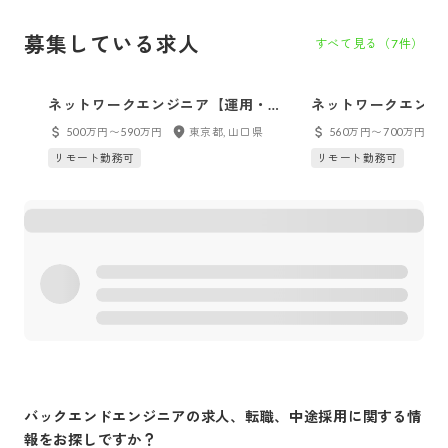
募集している求人
すべて見る（
7
件）
ネットワークエンジニア【運用・保
ネットワークエンジ
守のご経験のみお持ちの方】
計・詳細設計の経験
500万円〜590万円
東京都, 山口県
560万円〜700万円
リモート勤務可
リモート勤務可
バックエンドエンジニア
の求人、転職、中途採用に関する情
報をお探しですか？