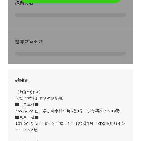
採用人数
選考プロセス
勤務地
【勤務地詳細】

下記いずれか希望の勤務地

■山口本社■

755-8622  山口県宇部市相生町8番1号　宇部興産ビル14階

■東京本社■

105-0013  東京都港区浜松町1丁目22番5号　KDX浜松町セン
タービル2階
