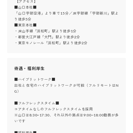
 【アクセス】

■山口本社■

「山口宇部空港」より車で15分／JR宇部線「宇部新川」駅よ
り徒歩5分

■東京本社■

・JR山手線「浜松町」駅より徒歩1分

・都営大江戸線「大門」駅より徒歩2分

・東京モノレール「浜松町」駅より徒歩2分
待遇・福利厚生
■ハイブリットワーク■

出社と在宅のハイブリットワークが可能（フルリモートはN
G）

■フルフレックスタイム■

コアタイムなしのフルフレックスタイムを採用

※山口は8:30~17:30、それ以外の拠点は9:00~18:00勤務が多
いです

■福利厚生■
