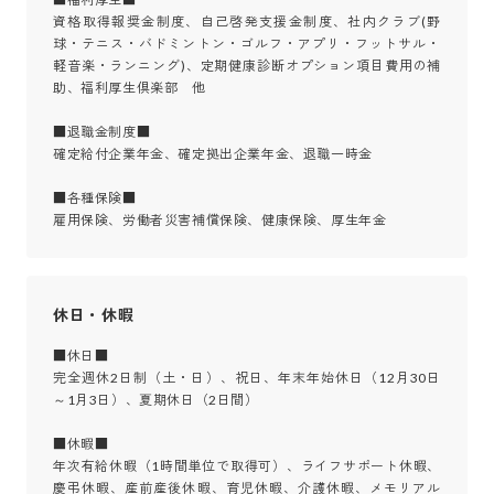
資格取得報奨金制度、自己啓発支援金制度、社内クラブ(野
球・テニス・バドミントン・ゴルフ・アプリ・フットサル・
軽音楽・ランニング)、定期健康診断オプション項目費用の補
助、福利厚生倶楽部　他

■退職金制度■

確定給付企業年金、確定拠出企業年金、退職一時金

■各種保険■

雇用保険、労働者災害補償保険、健康保険、厚生年金
休日・休暇
■休日■

完全週休2日制（土・日）、祝日、年末年始休日（12月30日
～1月3日）、夏期休日（2日間）

■休暇■

年次有給休暇（1時間単位で取得可）、ライフサポート休暇、
慶弔休暇、産前産後休暇、育児休暇、介護休暇、メモリアル