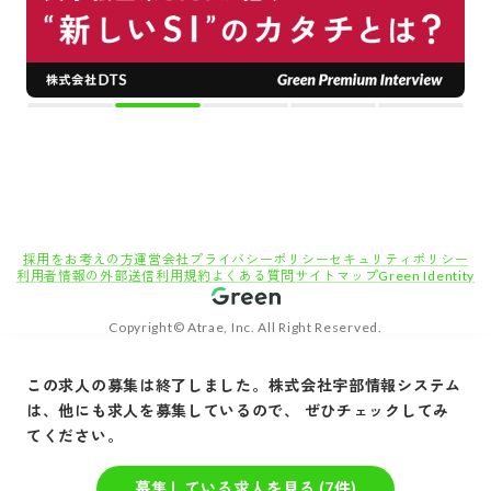
採用をお考えの方
運営会社
プライバシーポリシー
セキュリティポリシー
利用者情報の外部送信
利用規約
よくある質問
サイトマップ
Green Identity
Copyright© Atrae, Inc. All Right Reserved.
転職サイトGreen
エンジニア・技術職（システム/ネットワーク）の求人
この求人の募集は終了しました。
株式会社宇部情報システム
生産計画システムの開発エンジニア／提案、要件定義から設計、導入の一気通貫ソリュー
は、他にも求人を募集しているので、 ぜひチェックしてみ
ション
てください。
募集している求人を見る (
7
件)