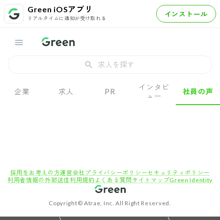
Green iOSアプリ
インストール
リアルタイムに通知が受け取れる
求人を探す
インタビ
企業
求人
PR
社員の声
ュー
採用をお考えの方
運営会社
プライバシーポリシー
セキュリティポリシー
利用者情報の外部送信
利用規約
よくある質問
サイトマップ
Green Identity
Copyright© Atrae, Inc. All Right Reserved.