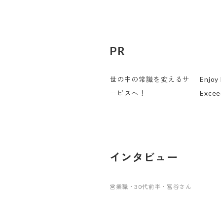
PR
世の中の常識を変えるサ
Enjoy
ービスへ！
Excee
インタビュー
営業職・30代前半・富谷さん