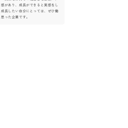
ド感があり、成長ができると実感をし
高い会社だと感じた
。成長したい自分にとっては、ぜひ働
と思った企業です。