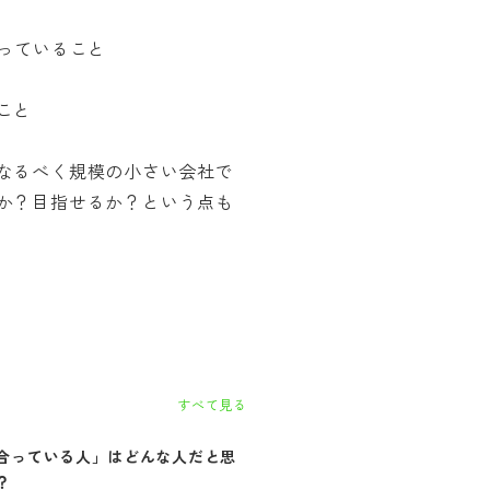
っていること
こと
なるべく規模の小さい会社で
か？目指せるか？という点も
すべて見る
合っている人」はどんな人だと思
自社に「合っていない人」はど
？
思いますか？