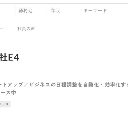
勤務地
年収
ー
社員の声
社E4
タートアップ／ビジネスの日程調整を自動化・効率化する
ロース中
クラス