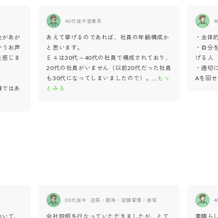
40代後半
営業系
4
性があが
あえて挙げるのであれば、社員の年齢構成か
・主体
いうお声
と思います。
・自分
を感じま
Ｅ４は30代～40代の社員で構成されており、
げる人
20代の社員がいません（以前20代だった社員
・適切
も30代になってしまいましたので）。
...
もっ
Aを回
様ではあ
とみる
30代後半
店長・販売・店舗管理・接客
4
ついて、
会社説明を行なっていただきましたが、とて
素晴ら