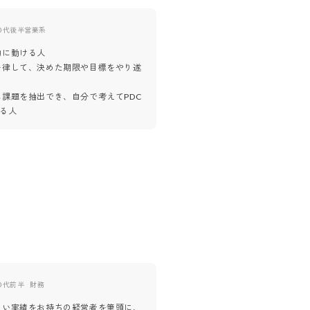
0代後半
営業系
40代後半
営業系
的に動ける人
・主体的に行動せず、指示された
を律して、決めた期限や目標をやり遂
こなそうとする人
・仕事を楽しめない人・楽しもう
に課題を抽出でき、自分で考えてPDC
せる人
仕事はもちろん、仕事以外（飲み
もそうですが、自分から発言や提
みる
0代前半
財務
30代後半
しい実績をお持ちの経営者を筆頭に、
採用担当の方の事業解像度も高く