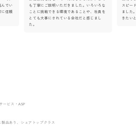
臨んでい
も丁寧にご説明いただきました。いろいろな
スピー
常に信頼
ことに挑戦できる環境であることや、社員を
ました
とても大事にされている会社だと感じまし
きたい
た。
ebサービス・ASP
ス製品あり
、シェアトップクラス