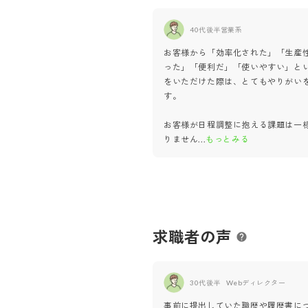
40代後半
営業系
お客様から「効率化された」「生産
った」「便利だ」「使いやすい」と
をいただけた際は、とてもやりがい
す。
お客様が日程調整に抱える課題は一
りません
...
もっとみる
求職者の声
30代後半
Webディレクター
事前に提出していた職歴や履歴書に