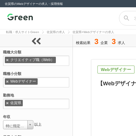
佐賀県のWebデザイナーの求人・採用情報
転職サイト
Green（グリー
転職・求人サイトGreen
佐賀県の求人
佐賀県×Webデザイナーの求人
ン）
3
3
検索結果
企業
求人
職種大分類
クリエイティブ職（Web）
Webデザイナー
職種小分類
Webデザイナー
【Webデザイ
勤務地
佐賀県
年収
以上
特に指定しない