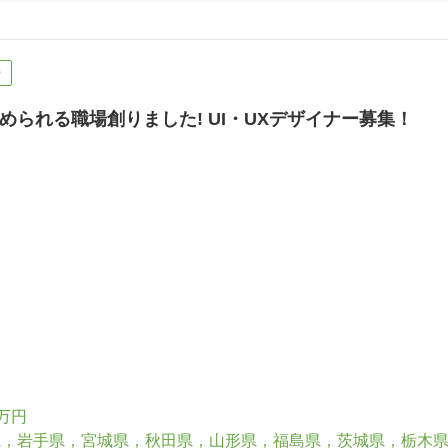
ー
められる職場創りました! UI・UXデザイナー募集！
6万円
県，岩手県，宮城県，秋田県，山形県，福島県，茨城県，栃木