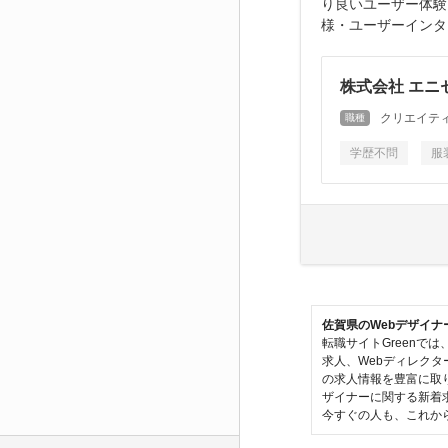
り良いユーザー体験
様・ユーザーインタ
株式会社 エニ
クリエイティ
職種
学歴不問
服
佐賀県のWebデザイ
転職サイトGreenで
求人、Webディレクタ
の求人情報を豊富に取
ザイナーに関する新着
今すぐの人も、これから