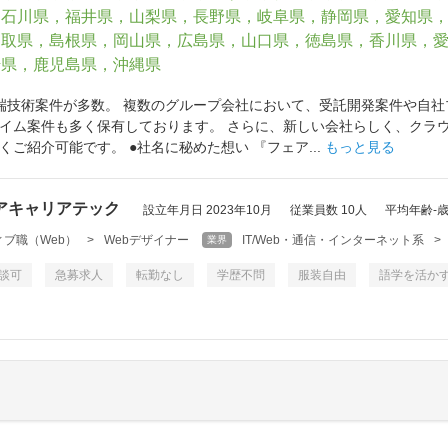
，石川県，福井県，山梨県，長野県，岐阜県，静岡県，愛知県
鳥取県，島根県，岡山県，広島県，山口県，徳島県，香川県，
崎県，鹿児島県，沖縄県
端技術案件が多数。 複数のグループ会社において、受託開発案件や自社
イム案件も多く保有しております。 さらに、新しい会社らしく、クラウ
ご紹介可能です。 ●社名に秘めた想い 『フェア...
もっと見る
アキャリアテック
設立年月日 2023年10月
従業員数 10人
平均年齢-
ブ職（Web）
>
Webデザイナー
IT/Web・通信・インターネット系
>
業界
談可
急募求人
転勤なし
学歴不問
服装自由
語学を活か