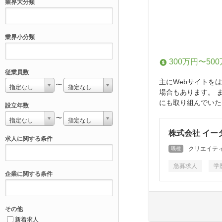
業界大分類
業界小分類
300万円〜50
従業員数
主にWebサイトを
〜
指定なし
指定なし
場合もあります。 
にも取り組んでいた
設立年数
〜
指定なし
指定なし
株式会社 イー
求人に関する条件
クリエイティ
職種
急募求人
学
企業に関する条件
その他
新着求人