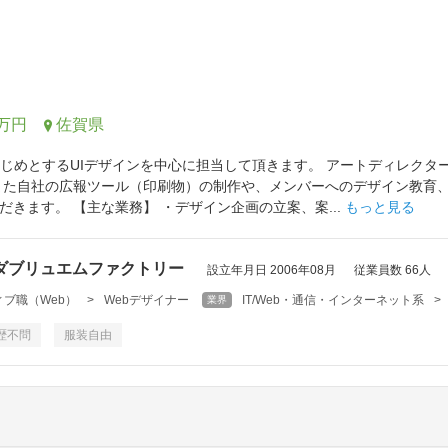
0万円
佐賀県
はじめとするUIデザインを中心に担当して頂きます。 アートディレク
また自社の広報ツール（印刷物）の制作や、メンバーへのデザイン教育
だきます。 【主な業務】 ・デザイン企画の立案、案...
もっと見る
ダブリュエムファクトリー
設立年月日 2006年08月
従業員数 66人
ブ職（Web）
>
Webデザイナー
IT/Web・通信・インターネット系
>
業界
歴不問
服装自由