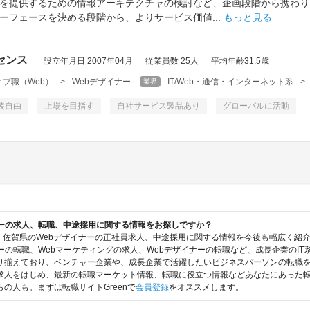
を提供するための情報アーキテクチャの検討など、企画段階から携わり
ーフェースを決める段階から、よりサービス価値...
もっと見る
センス
設立年月日 2007年04月
従業員数 25人
平均年齢31.5歳
ブ職（Web）
>
Webデザイナー
IT/Web・通信・インターネット系
>
業界
装自由
上場を目指す
自社サービス製品あり
グローバルに活動
ナーの求人、転職、中途採用に関する情報をお探しですか？
は、佐賀県のWebデザイナーの正社員求人、中途採用に関する情報を今後も幅広く紹
ーの転職、Webマーケティングの求人、Webデザイナーの転職など、成長企業のI
り揃えており、ベンチャー企業や、成長企業で活躍したいビジネスパーソンの転職を
求人をはじめ、最新の転職マーケット情報、転職に役立つ情報などあなたにあった
の人も。まずは転職サイトGreenで
会員登録
をオススメします。