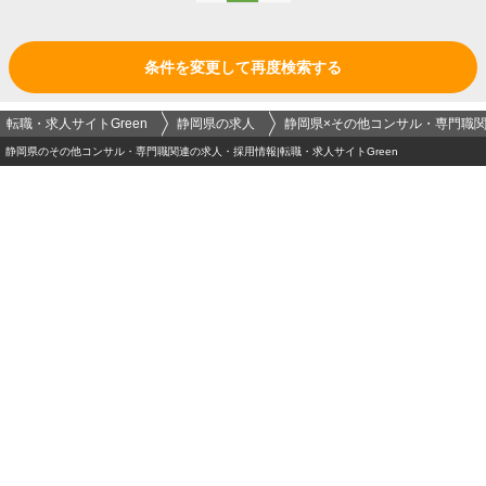
条件を変更して再度検索する
転職・求人サイトGreen
静岡県の求人
静岡県×その他コンサル・専門職
静岡県のその他コンサル・専門職関連の求人・採用情報|転職・求人サイトGreen
ログイン
メールアドレス
必須
パスワード（半角英数字記号8文字以上）
必須
運営会社
-
プライバシーポリシー
-
セキュリティポリシー