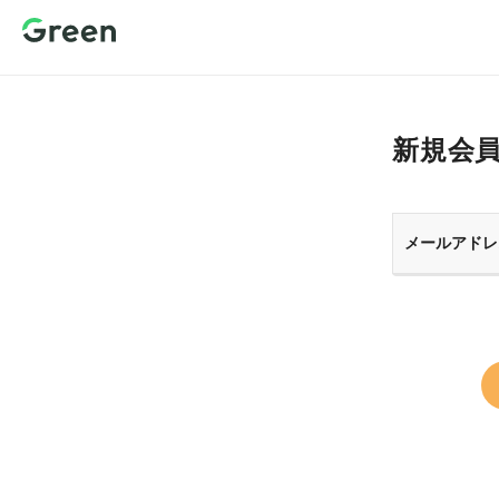
新規会員登
録 転職サイ
トGreen（グ
リーン）
新規会
メールアドレ