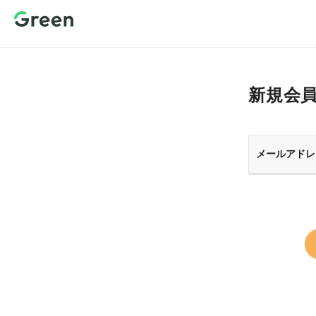
新規会員登
録 転職サイ
トGreen（グ
リーン）
新規会
メールアドレ