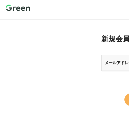
新規会員登
録 転職サイ
トGreen（グ
リーン）
新規会
メールアドレ