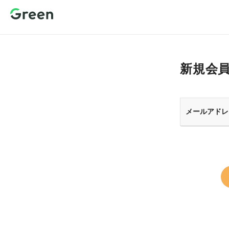
新規会員登
録 転職サイ
トGreen（グ
リーン）
新規会
メールアドレ