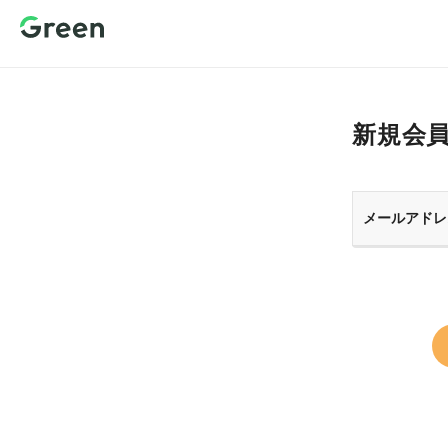
新規会員登
録 転職サイ
トGreen（グ
リーン）
新規会
メールアドレ