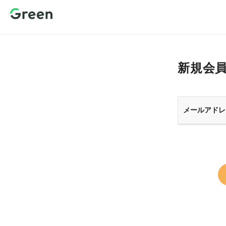
新規会員登
録 転職サイ
トGreen（グ
リーン）
新規会
メールアドレ