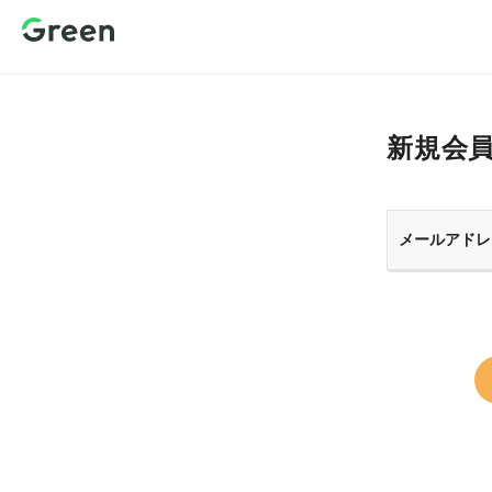
新規会員登
録 転職サイ
トGreen（グ
リーン）
新規会
メールアドレ