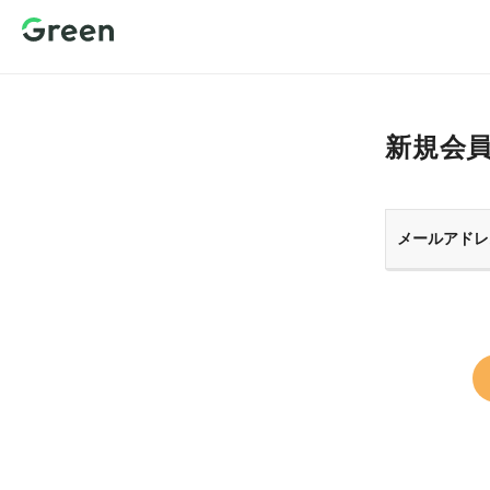
新規会員登
録 転職サイ
トGreen（グ
リーン）
新規会
メールアドレ