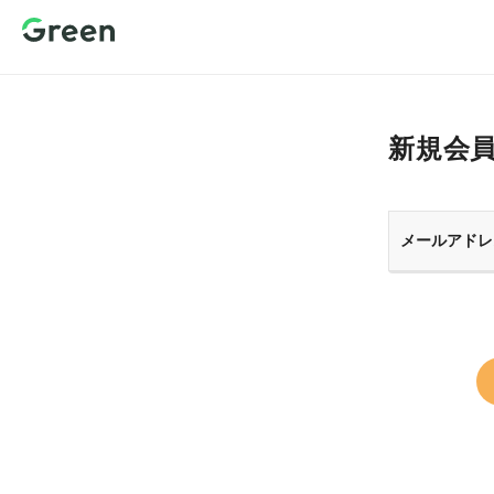
新規会員登
録 転職サイ
トGreen（グ
リーン）
新規会
メールアドレ