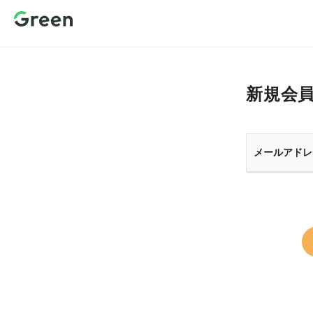
新規会員登
録 転職サイ
トGreen（グ
リーン）
新規会
メールアドレ