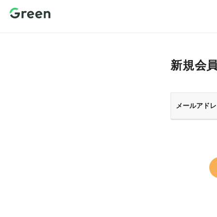
新規会員登
録 転職サイ
トGreen（グ
リーン）
新規会
メールアドレ