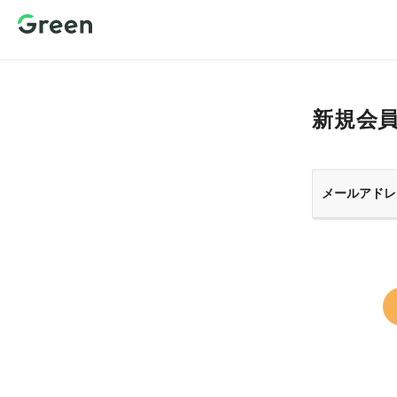
新規会員登
録 転職サイ
トGreen（グ
リーン）
新規会
メールアドレ