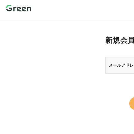
新規会員登
録 転職サイ
トGreen（グ
リーン）
新規会
メールアドレ