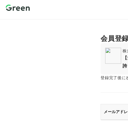
新規会員登
録 転職サイ
トGreen（グ
リーン）
会員登
株
【
誇
登録完了後に
メールアドレ