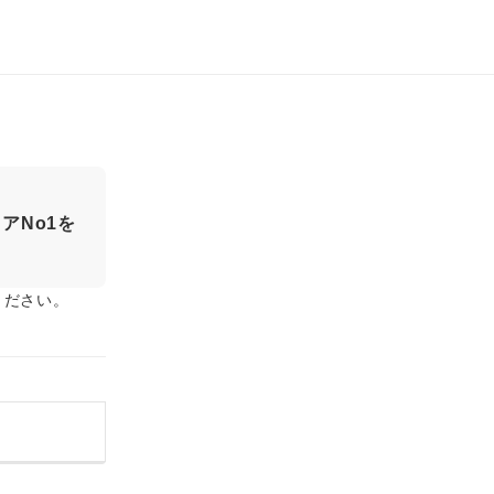
アNo1を
ください。