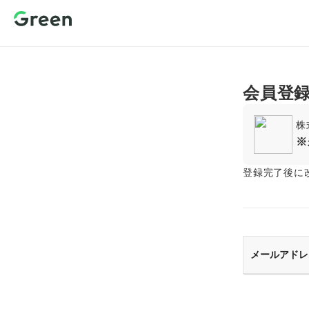
新規会員登
録 転職サイ
トGreen（グ
リーン）
会員登
株
※
登録完了後に
メールアドレ