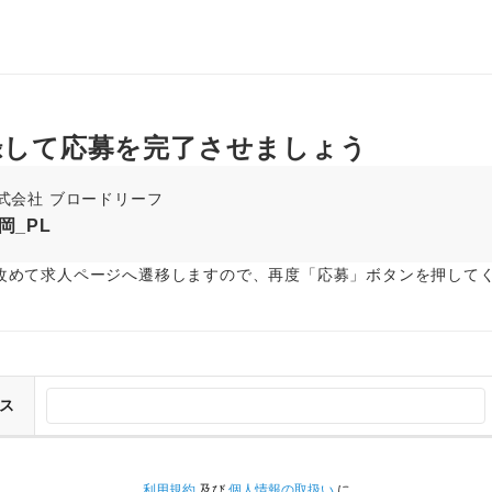
録して応募を完了させましょう
式会社 ブロードリーフ
岡_PL
改めて求人ページへ遷移しますので、再度「応募」ボタンを押して
ス
利用規約
及び
個人情報の取扱い
に