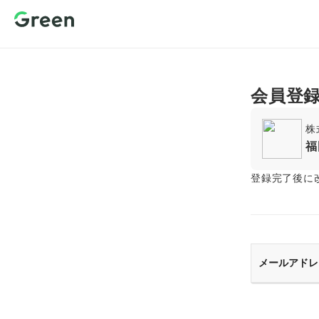
新規会員登
録 転職サイ
トGreen（グ
リーン）
会員登
株
福
登録完了後に
メールアドレ