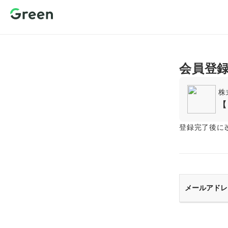
新規会員登
録 転職サイ
トGreen（グ
リーン）
会員登
株
【
登録完了後に
メールアドレ