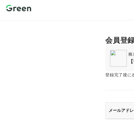
新規会員登
録 転職サイ
トGreen（グ
リーン）
会員登
株
【
登録完了後に
メールアドレ