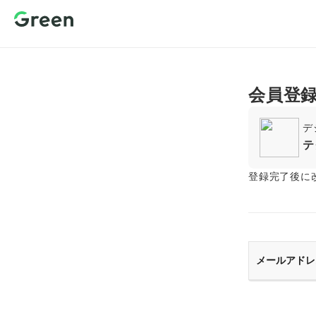
新規会員登
録 転職サイ
トGreen（グ
リーン）
会員登
デ
テ
登録完了後に
メールアドレ