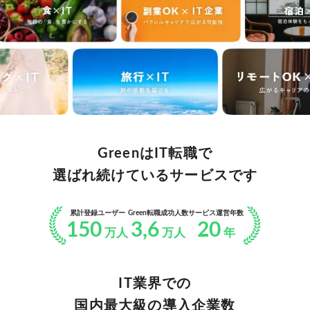
GreenはIT転職で
選ばれ続けているサービスです
累計登録ユーザー
Green転職成功人数
サービス運営年数
150
3,6
20
万人
万人
年
IT業界での
国内最大級の導入企業数