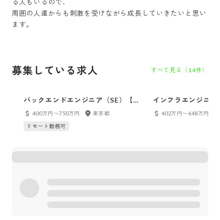
る人もいるので、

周囲の人達からも刺激を受けながら成長していきたいと思い
ます。
募集している求人
すべて見る（
14
件）
バックエンドエンジニア（SE）【ポ
インフラエンジニア
イントメディア事業部】
（マーキュリー）
400万円〜750万円
東京都
402万円〜648万円
リモート勤務可