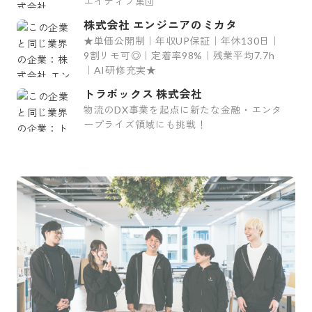
エイティブ集団
株式会社 エンジニアのミカタ
★単価公開制｜年収UP保証｜年休130日｜
9割リモ可◎｜定着率98%｜残業平均7.7h
｜AI研修充実★
トラボックス 株式会社
物流のDX事業を起点に新たな金融・エンタ
ープライズ領域にも挑戦！